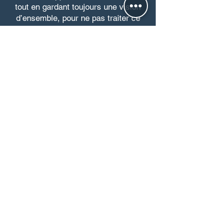
tout en gardant toujours une vision
d’ensemble, pour ne pas traiter ce
qui est anecdotique, car comme le
disait Matisse, « un tableau est
réussi si on voit surtout la peinture
plus que le sujet. »
Elle trouve son inspiration dans la
nature ou des photos qu’elle
interprète et dont les contrastes sont
saisissants et elle s’efforce de les
accentuer.
Ce qui la touche, c’est l’instant fugitif
capturé qu’elle essaie de retranscrire
avec énergie dans un geste vif.
Elle est fascinée par la lumière et
son expression sur l’eau, les
personnages, ou les intérieurs
.